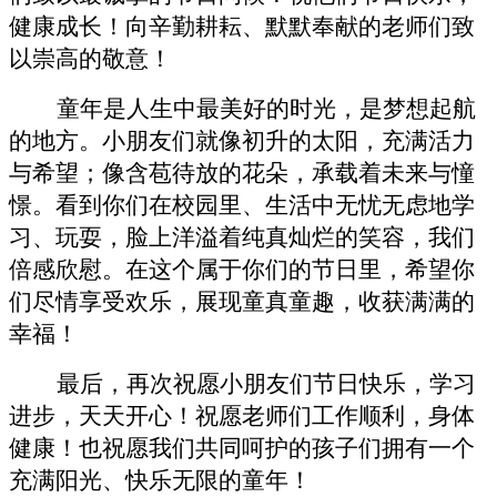
健康成长！向辛勤耕耘、默默奉献的老师们致
以崇高的敬意！
童年是人生中最美好的时光，是梦想起航
的地方。小朋友们就像初升的太阳，充满活力
与希望；像含苞待放的花朵，承载着未来与憧
憬。看到你们在校园里、生活中无忧无虑地学
习、玩耍，脸上洋溢着纯真灿烂的笑容，我们
倍感欣慰。在这个属于你们的节日里，希望你
们尽情享受欢乐，展现童真童趣，收获满满的
幸福！
最后，再次祝愿小朋友们节日快乐，学习
进步，天天开心！祝愿老师们工作顺利，身体
健康！也祝愿我们共同呵护的孩子们拥有一个
充满阳光、快乐无限的童年！