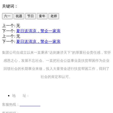
关键词：
六一
祝愿
节日
童年
老师
上一个
:
无
下一个
:
夏日送清凉，警企一家亲
上一个
:
无
下一个
:
夏日送清凉，警企一家亲
集团公司自成立以来一直秉承“达则兼济天下”的厚重社会责任感，常怀
感恩之心，发展不忘社会。一直把社会公益事业及扶贫帮困作为企业
回馈社会的长期事业来做，投入大量资金进行扶贫帮困工作，得到了
社会的肯定和认可。
地 址：
库尔勒市机场路21号阳光水岸家园
客服热线：
0996-2221011